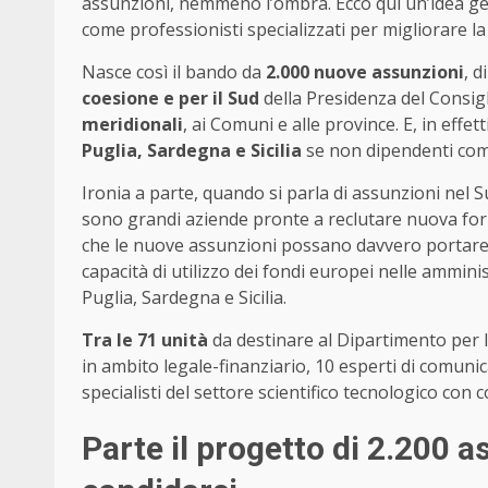
assunzioni, nemmeno l’ombra. Ecco qui un’idea ge
come professionisti specializzati per migliorare la 
Nasce così il bando da
2.000 nuove assunzioni
, d
coesione e per il Sud
della Presidenza del Consigl
meridionali
, ai Comuni e alle province. E, in effe
Puglia, Sardegna e Sicilia
se non dipendenti comu
Ironia a parte, quando si parla di assunzioni nel
sono grandi aziende pronte a reclutare nuova forz
che le nuove assunzioni possano davvero portare a 
capacità di utilizzo dei fondi europei nelle amminis
Puglia, Sardegna e Sicilia.
Tra le 71 unità
da destinare al Dipartimento per le 
in ambito legale-finanziario, 10 esperti di comunica
specialisti del settore scientifico tecnologico con
Parte il progetto di 2.200 