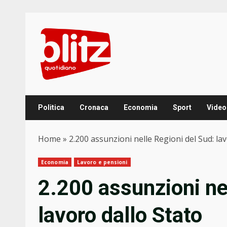
Skip
to
content
Politica
Cronaca
Economia
Sport
Video
Home
»
2.200 assunzioni nelle Regioni del Sud: la
Economia
Lavoro e pensioni
2.200 assunzioni ne
lavoro dallo Stato