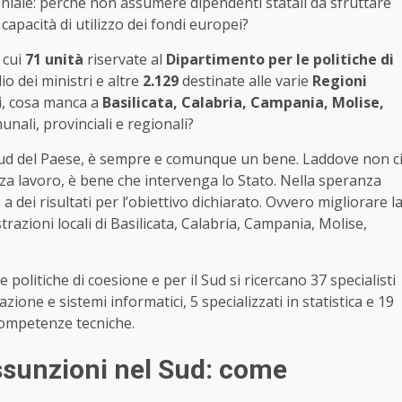
niale: perché non assumere dipendenti statali da sfruttare
capacità di utilizzo dei fondi europei?
i cui
71 unità
riservate al
Dipartimento per le politiche di
io dei ministri e altre
2.129
destinate alle varie
Regioni
tti, cosa manca a
Basilicata, Calabria, Campania, Molise,
nali, provinciali e regionali?
 Sud del Paese, è sempre e comunque un bene. Laddove non c
a lavoro, è bene che intervenga lo Stato. Nella speranza
dei risultati per l’obiettivo dichiarato. Ovvero migliorare l
trazioni locali di Basilicata, Calabria, Campania, Molise,
politiche di coesione e per il Sud si ricercano 37 specialisti
zione e sistemi informatici, 5 specializzati in statistica e 19
 competenze tecniche.
assunzioni nel Sud: come