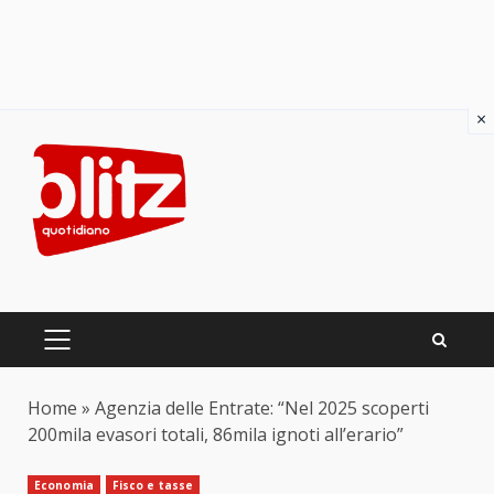
×
Skip
to
content
PRIMARY
MENU
Home
»
Agenzia delle Entrate: “Nel 2025 scoperti
200mila evasori totali, 86mila ignoti all’erario”
Economia
Fisco e tasse