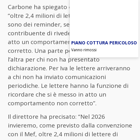
Carbone ha spiegato che l’Agenzia invierà
“oltre 2,4 milioni di lettere di compliance:
sono dei reminder, servono a ricordare al
contribuente di rivedere se ha messo in
atto un comportamento più o meno
PIANO COTTURA PERICOLOSO
corretto. Una parte per chi ha dimenticato,
Vanno rimossi
l’altra per chi non ha presentato
dichiarazione. Per Iva le lettere arriveranno
a chi non ha inviato comunicazioni
periodiche. Le lettere hanno la funzione di
ricordare che si è messo in atto un
comportamento non corretto”.
Il direttore ha precisato: “Nel 2026
invieremo, come previsto dalla convenzione
con il Mef, oltre 2,4 milioni di lettere di