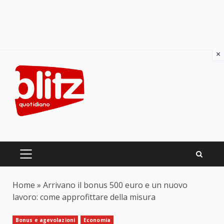
×
Skip
to
content
PRIMARY
MENU
Home
»
Arrivano il bonus 500 euro e un nuovo
lavoro: come approfittare della misura
Bonus e agevolazioni
Economia