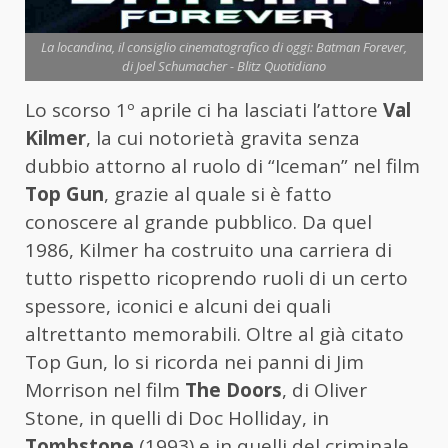
La locandina, il consiglio cinematografico di oggi: Batman Forever,
di Joel Schumacher - Blitz Quotidiano
Lo scorso 1º aprile ci ha lasciati l’attore
Val
Kilmer
, la cui notorietà gravita senza
dubbio attorno al ruolo di “Iceman” nel film
Top Gun
, grazie al quale si è fatto
conoscere al grande pubblico. Da quel
1986, Kilmer ha costruito una carriera di
tutto rispetto ricoprendo ruoli di un certo
spessore, iconici e alcuni dei quali
altrettanto memorabili. Oltre al già citato
Top Gun, lo si ricorda nei panni di Jim
Morrison nel film
The Doors
, di Oliver
Stone, in quelli di Doc Holliday, in
Tombstone
(1993) e in quelli del criminale