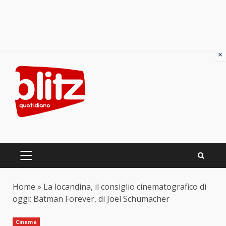
×
Skip
to
content
PRIMARY
MENU
Home
»
La locandina, il consiglio cinematografico di
oggi: Batman Forever, di Joel Schumacher
Cinema