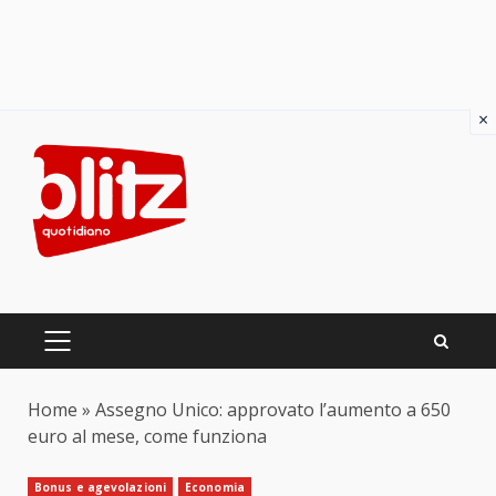
×
Skip
to
content
PRIMARY
MENU
Home
»
Assegno Unico: approvato l’aumento a 650
euro al mese, come funziona
Bonus e agevolazioni
Economia