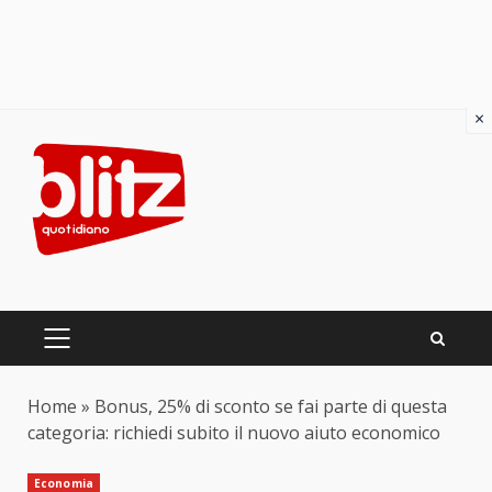
×
Skip
to
content
PRIMARY
MENU
Home
»
Bonus, 25% di sconto se fai parte di questa
categoria: richiedi subito il nuovo aiuto economico
Economia