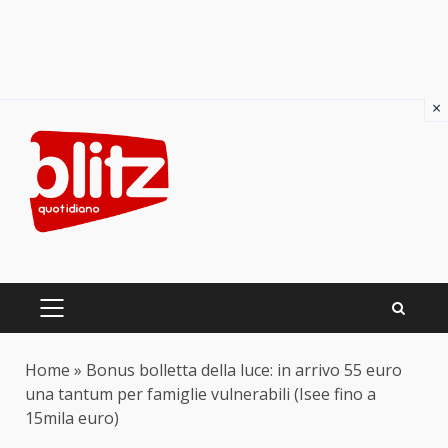
×
Skip
to
content
PRIMARY
MENU
Home
»
Bonus bolletta della luce: in arrivo 55 euro
una tantum per famiglie vulnerabili (Isee fino a
15mila euro)