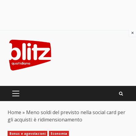
×
Skip
to
content
PRIMARY
MENU
Home
»
Meno soldi del previsto nella social card per
gli acquisti: è ridimensionamento
Bonus e agevolazioni
Economia