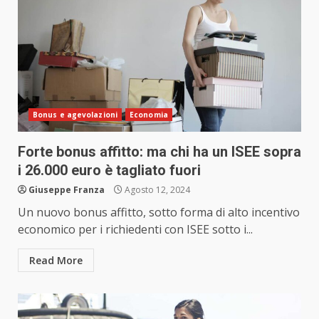
Bonus e agevolazioni
Economia
Forte bonus affitto: ma chi ha un ISEE sopra
i 26.000 euro è tagliato fuori
Giuseppe Franza
Agosto 12, 2024
Un nuovo bonus affitto, sotto forma di alto incentivo
economico per i richiedenti con ISEE sotto i...
Read More