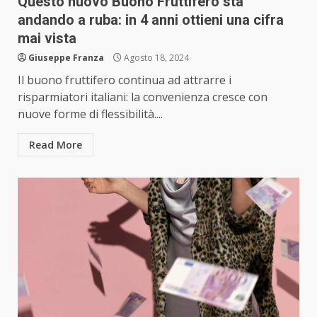
Questo nuovo Buono Fruttifero sta
andando a ruba: in 4 anni ottieni una cifra
mai vista
Giuseppe Franza
Agosto 18, 2024
Il buono fruttifero continua ad attrarre i
risparmiatori italiani: la convenienza cresce con
nuove forme di flessibilità....
Read More