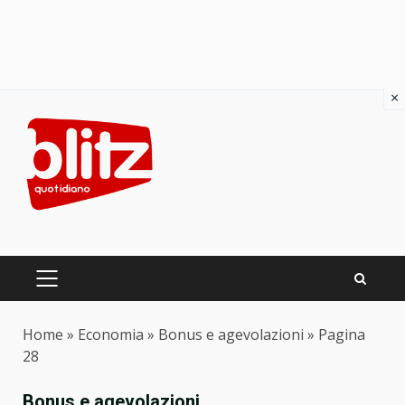
×
Skip
to
content
PRIMARY
MENU
Home
»
Economia
»
Bonus e agevolazioni
»
Pagina
28
Bonus e agevolazioni