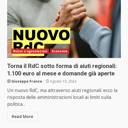
Bonus e agevolazioni
Economia
Torna il RdC sotto forma di aiuti regionali:
1.100 euro al mese e domande già aperte
Giuseppe Franza
Agosto 10, 2024
Un nuovo RdC, ma attraverso aiuti regionali: ecco la
risposta delle amministrazioni locali ai limiti sulla
politica...
Read More