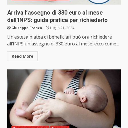
Arriva l’assegno di 330 euro al mese
dall’INPS: guida pratica per richiederlo
Giuseppe Franza
Luglio 21, 2024
Un’estesa platea di beneficiari può ora richiedere
all’INPS un assegno di 330 euro al mese: ecco come...
Read More