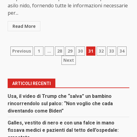
asilo nido, fornendo tutte le informazioni necessarie
per...
Read More
Paginazione
Previous
1
…
28
29
30
31
32
33
34
Next
degli
articoli
ARTICOLI RECENTI
Usa, il video di Trump che “salva” un bambino
rincorrendolo sul palco: “Non voglio che cada
diventando come Biden”
Galles, vestito di nero e con una falce in mano
fissava medici e pazienti dal tetto dell’ospedale: