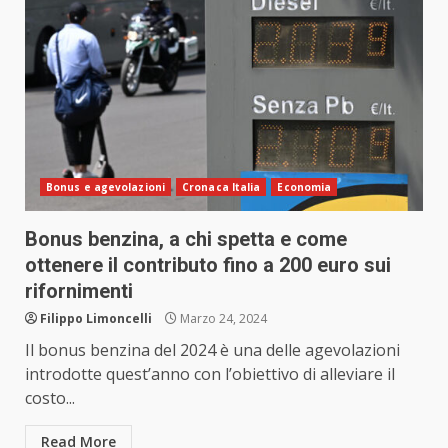
Bonus e agevolazioni
Cronaca Italia
Economia
Bonus benzina, a chi spetta e come
ottenere il contributo fino a 200 euro sui
rifornimenti
Filippo Limoncelli
Marzo 24, 2024
Il bonus benzina del 2024 è una delle agevolazioni
introdotte quest’anno con l’obiettivo di alleviare il
costo...
Read More