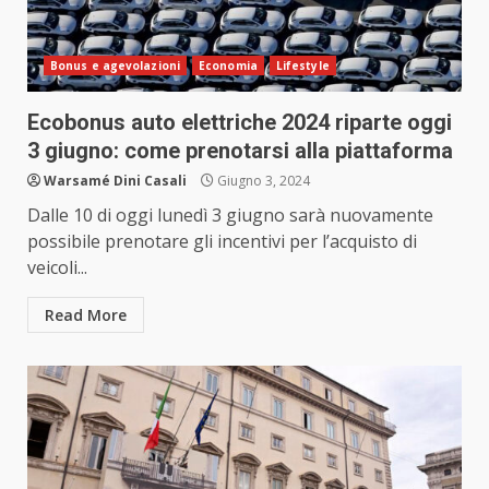
Bonus e agevolazioni
Economia
Lifestyle
Ecobonus auto elettriche 2024 riparte oggi
3 giugno: come prenotarsi alla piattaforma
Warsamé Dini Casali
Giugno 3, 2024
Dalle 10 di oggi lunedì 3 giugno sarà nuovamente
possibile prenotare gli incentivi per l’acquisto di
veicoli...
Read More