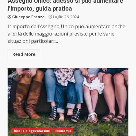
Assegno Unico: adesso si può aumentare
l’importo, guida pratica
Giuseppe Franza
Luglio 26, 2024
L’importo dell’Assegno Unico può aumentare anche
al di là delle maggiorazioni previste per le varie
situazioni particolari:...
Read More
Bonus e agevolazioni
Economia