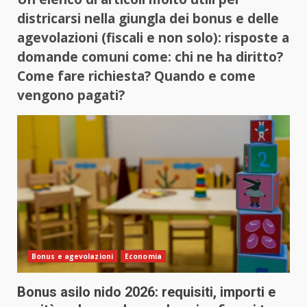
districarsi nella giungla dei bonus e delle
agevolazioni (fiscali e non solo): risposte a
domande comuni come: chi ne ha diritto?
Come fare richiesta? Quando e come
vengono pagati?
Bonus e agevolazioni
Economia
Bonus asilo nido 2026: requisiti, importi e