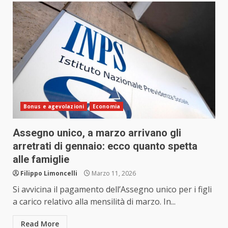
Bonus e agevolazioni
Economia
Assegno unico, a marzo arrivano gli
arretrati di gennaio: ecco quanto spetta
alle famiglie
Filippo Limoncelli
Marzo 11, 2026
Si avvicina il pagamento dell’Assegno unico per i figli
a carico relativo alla mensilità di marzo. In...
Read More