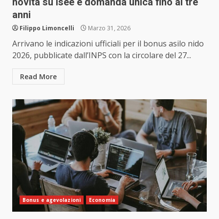
novità su Isee e domanda unica fino ai tre
anni
Filippo Limoncelli
Marzo 31, 2026
Arrivano le indicazioni ufficiali per il bonus asilo nido
2026, pubblicate dall’INPS con la circolare del 27...
Read More
Bonus e agevolazioni
Economia