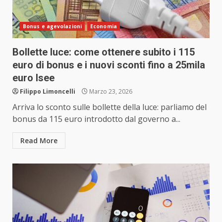
Bonus e agevolazioni
Economia
Bollette luce: come ottenere subito i 115
euro di bonus e i nuovi sconti fino a 25mila
euro Isee
Filippo Limoncelli
Marzo 23, 2026
Arriva lo sconto sulle bollette della luce: parliamo del
bonus da 115 euro introdotto dal governo a...
Read More