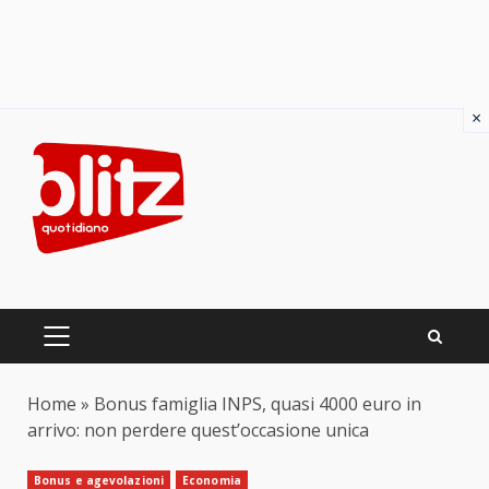
×
Skip
to
content
PRIMARY
MENU
Home
»
Bonus famiglia INPS, quasi 4000 euro in
arrivo: non perdere quest’occasione unica
Bonus e agevolazioni
Economia