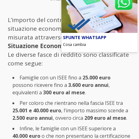
L’importo del contributo varia in base alla
situazione economica della famiglia,
misurata attraverso l’
Indicatore della
SPUNTE WHATSAPP
Cosa cambia
Situazione Economica Equivalente (ISEE)
.
Le diverse fasce di reddito sono classificate
come segue:
Famiglie con un ISEE fino a
25.000 euro
possono ricevere fino a
3.600 euro annui
,
equivalenti a
300 euro al mese
.
Per coloro che rientrano nella fascia ISEE tra
25.001 e 40.000 euro
, l’importo massimo scende a
2.500 euro annui
, ovvero circa
209 euro al mese
.
Infine, le famiglie con un ISEE superiore a
40.000 euro
o che non presentano la certificazione