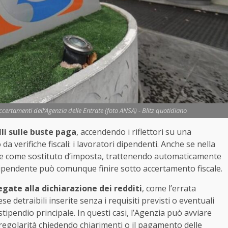
ccertamenti dell’Agenzia delle Entrate (foto ANSA) - Blitz quotidiano
li sulle buste paga
, accendendo i riflettori su una
da verifiche fiscali: i lavoratori dipendenti. Anche se nella
gire come sostituto d’imposta, trattenendo automaticamente
l dipendente può comunque finire sotto accertamento fiscale.
egate alla dichiarazione dei redditi
, come l’errata
ese detraibili inserite senza i requisiti previsti o eventuali
 stipendio principale. In questi casi, l’Agenzia può avviare
rregolarità chiedendo chiarimenti o il pagamento delle