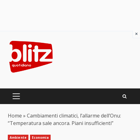
×
Skip
to
content
PRIMARY
MENU
Home
»
Cambiamenti climatici, l’allarme dell’Onu:
“Temperatura sale ancora. Piani insufficienti”
Ambiente
Economia