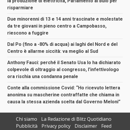
la produzione di elettricità, Parlamento al buio per
risparmiare
Due minorenni di 13 e 14 anni trascinate e molestate
da tre giovani in pieno centro a Campobasso,
riescono a fuggire
Dal Po (fino a -80% di acqua) ai laghi del Nord e del
Centro è allarme siccità: va meglio al Sud
Anthony Fauci: perché il Senato Usa lo ha dichiarato
colpevole di oltraggio al congresso, l’infettivologo
ora rischia una condanna penale
Conte alla commissione Covid: “Ho ricevuto lettera
anonima su mascherine contraffatte che chiama in
causa la stessa azienda scelta dal Governo Meloni”
Chi siamo
La Redazione di Blitz Quotidiano
Pubblicità
Privacy policy
Disclaimer
Feed