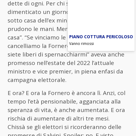
dette di ogni. Per chi se lo fosse
dimenticato un giorno si presentò anche
sotto casa dell’ex ministra dicendo “Mi
prudono le mani. Meno male che non è in
PIANO COTTURA PERICOLOSO
casa”. “Se vinciamo le elezioni e non
Vanno rimossi
cancelliamo la Fornero facendo quota 41
siete liberi di spernacchiarmi” aveva anche
promesso nell’estate del 2022 l’attuale
ministro e vice premier, in piena enfasi da
campagna elettorale.
E ora? E ora la Fornero è ancora lì. Anzi, col
tempo l’età pensionabile, agganciata alla
speranza di vita, è anche aumentata. E ora
rischia di aumentare di altri tre mesi.
Chissà se gli elettori si ricorderanno delle
promesse di Salvini. Spoiler: no. E visto