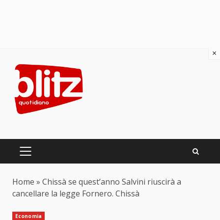
×
Skip
to
content
PRIMARY
MENU
Home
»
Chissà se quest’anno Salvini riuscirà a
cancellare la legge Fornero. Chissà
Economia