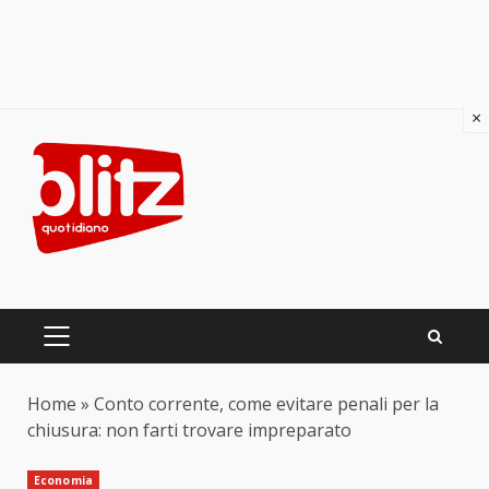
×
Skip
to
content
PRIMARY
MENU
Home
»
Conto corrente, come evitare penali per la
chiusura: non farti trovare impreparato
Economia