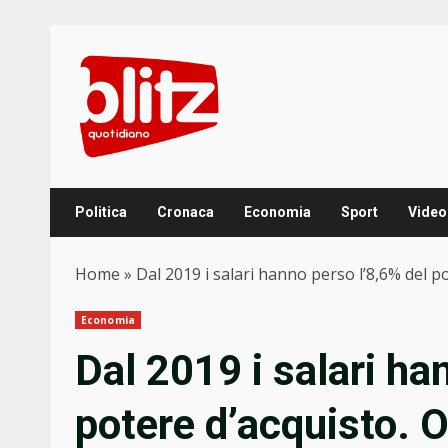
Skip
to
content
Politica
Cronaca
Economia
Sport
Video
Home
»
Dal 2019 i salari hanno perso l’8,6% del pot
Economia
Dal 2019 i salari ha
potere d’acquisto. Ol