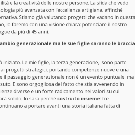
lità e la creatività delle nostre persone. La sfida che vedo
ologia più avanzata con l’eccellenza artigiana, affinché
ternativa. Stiamo già valutando progetti che vadano in quest
o, lo faremo con una visione chiara: potenziare il nostro
gue da più di 45 anni.
cambio generazionale ma le sue figlie saranno le braccia
à iniziato. Le mie figlie, la terza generazione, sono parte
 ai progetti strategici, portando competenze nuove e una
r me il passaggio generazionale non è un evento puntuale, ma
uto. E sono orgogliosa del fatto che stia avvenendo in
enze diverse e un forte radicamento nei valori su cui
arà solido, lo sarà perché
costruito insieme
: tre
ntinuano a portare avanti una storia italiana fatta di