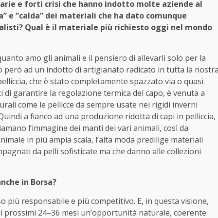
varie e forti crisi che hanno indotto molte aziende al
lsa” e “calda” dei materiali che ha dato comunque
listi? Qual è il materiale più richiesto oggi nel mondo
quanto amo gli animali e il pensiero di allevarli solo per la
 però ad un indotto di artigianato radicato in tutta la nostr
pelliccia, che è stato completamente spazzato via o quasi.
ci di garantire la regolazione termica del capo, è venuta a
urali come le pellicce da sempre usate nei rigidi inverni
Quindi a fianco ad una produzione ridotta di capi in pelliccia,
hiamano l’immagine dei manti dei vari animali, così da
animale in più ampia scala, l’alta moda predilige materiali
pagnati da pelli sofisticate ma che danno alle collezioni
nche in Borsa?
 più responsabile e più competitivo. E, in questa visione,
i prossimi 24–36 mesi un’opportunità naturale, coerente