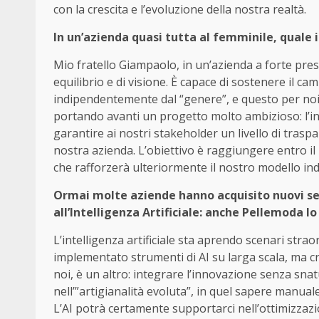
con la crescita e l’evoluzione della nostra realtà.
In un’azienda quasi tutta al femminile, quale 
Mio fratello Giampaolo, in un’azienda a forte pre
equilibrio e di visione. È capace di sostenere il 
indipendentemente dal “genere”, e questo per no
portando avanti un progetto molto ambizioso: l’int
garantire ai nostri stakeholder un livello di traspa
nostra azienda. L’obiettivo è raggiungere entro il
che rafforzerà ulteriormente il nostro modello indu
Ormai molte aziende hanno acquisito nuovi ser
all’Intelligenza Artificiale: anche Pellemoda lo
L’intelligenza artificiale sta aprendo scenari st
implementato strumenti di AI su larga scala, ma c
noi, è un altro: integrare l’innovazione senza snat
nell’”artigianalità evoluta”, in quel sapere manual
L’AI potrà certamente supportarci nell’ottimizzazion