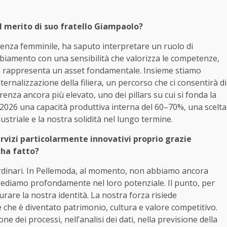
il merito di suo fratello Giampaolo?
senza femminile, ha saputo interpretare un ruolo di
cambiamento con una sensibilità che valorizza le competenze,
i rappresenta un asset fondamentale. Insieme stiamo
ernalizzazione della filiera, un percorso che ci consentirà di
renza ancora più elevato, uno dei pillars su cui si fonda la
 2026 una capacità produttiva interna del 60–70%, una scelta
striale e la nostra solidità nel lungo termine.
vizi particolarmente innovativi proprio grazie
 ha fatto?
raordinari. In Pellemoda, al momento, non abbiamo ancora
rediamo profondamente nel loro potenziale. Il punto, per
urare la nostra identità. La nostra forza risiede
e che è diventato patrimonio, cultura e valore competitivo.
e dei processi, nell’analisi dei dati, nella previsione della