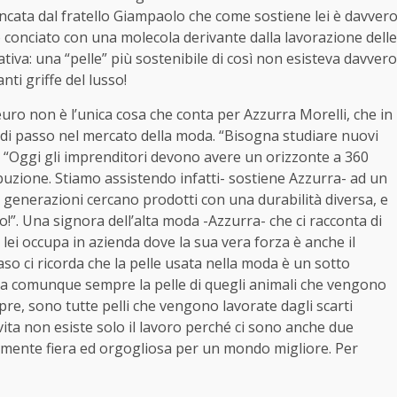
iancata dal fratello Giampaolo che come sostiene lei è davver
 conciato con una molecola derivante dalla lavorazione delle
tiva: una “pelle” più sostenibile di così non esisteva davvero
ti griffe del lusso!
 euro non è l’unica cosa che conta per Azzurra Morelli, che in
 di passo nel mercato della moda. “Bisogna studiare nuovi
- “Oggi gli imprenditori devono avere un orizzonte a 360
buzione. Stiamo assistendo infatti- sostiene Azzurra- ad un
generazioni cercano prodotti con una durabilità diversa, e
”. Una signora dell’alta moda -Azzurra- che ci racconta di
e lei occupa in azienda dove la sua vera forza è anche il
aso ci ricorda che la pelle usata nella moda è un sotto
izza comunque sempre la pelle di quegli animali che vengono
capre, sono tutte pelli che vengono lavorate dagli scarti
vita non esiste solo il lavoro perché ci sono anche due
olarmente fiera ed orgogliosa per un mondo migliore. Per