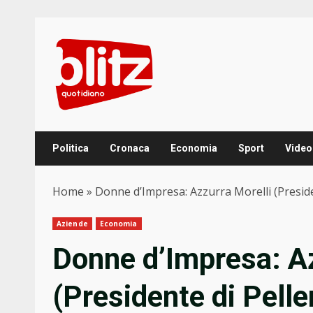
Skip
to
content
Politica
Cronaca
Economia
Sport
Video
Home
»
Donne d’Impresa: Azzurra Morelli (Preside
Aziende
Economia
Donne d’Impresa: Az
(Presidente di Pelle