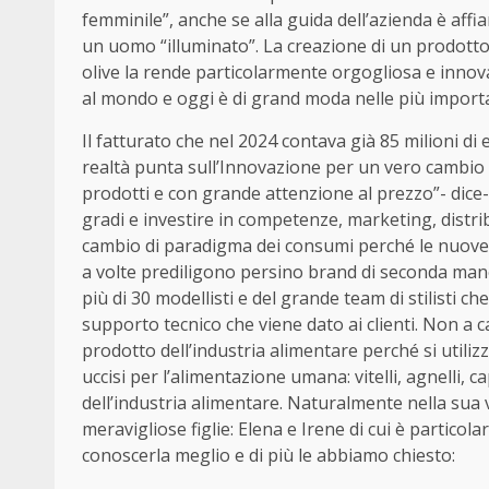
femminile”, anche se alla guida dell’azienda è aff
un uomo “illuminato”. La creazione di un prodotto
olive la rende particolarmente orgogliosa e innova
al mondo e oggi è di grand moda nelle più importan
Il fatturato che nel 2024 contava già 85 milioni di
realtà punta sull’Innovazione per un vero cambio
prodotti e con grande attenzione al prezzo”- dice
gradi e investire in competenze, marketing, distri
cambio di paradigma dei consumi perché le nuove 
a volte prediligono persino brand di seconda mano!
più di 30 modellisti e del grande team di stilisti ch
supporto tecnico che viene dato ai clienti. Non a c
prodotto dell’industria alimentare perché si util
uccisi per l’alimentazione umana: vitelli, agnelli, 
dell’industria alimentare. Naturalmente nella sua 
meravigliose figlie: Elena e Irene di cui è partic
conoscerla meglio e di più le abbiamo chiesto: