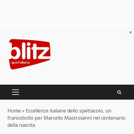
×
Skip
to
content
PRIMARY
MENU
Home
»
Eccellenze italiane dello spettacolo, un
francobollo per Marcello Mastroianni nel centenario
della nascita