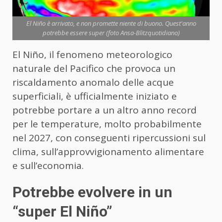
El Niño è arrivato, e non promette niente di buono. Quest'anno
potrebbe essere super (foto Ansa-Blitzquotidiano)
El Niño, il fenomeno meteorologico
naturale del Pacifico che provoca un
riscaldamento anomalo delle acque
superficiali, è ufficialmente iniziato e
potrebbe portare a un altro anno record
per le temperature, molto probabilmente
nel 2027, con conseguenti ripercussioni sul
clima, sull’approvvigionamento alimentare
e sull’economia.
Potrebbe evolvere in un
“super El Niño”