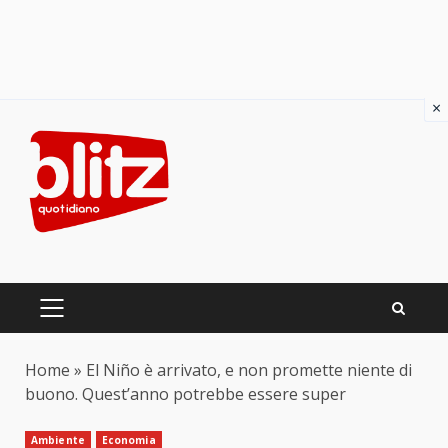
×
Skip
to
content
PRIMARY
MENU
Home
»
El Niño è arrivato, e non promette niente di
buono. Quest’anno potrebbe essere super
Ambiente
Economia