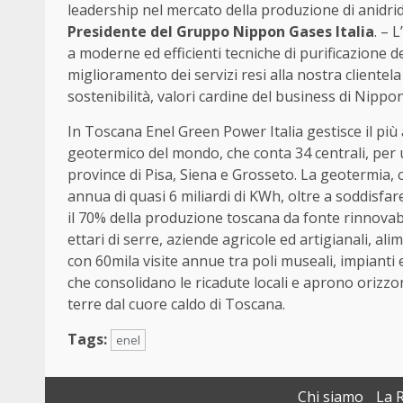
leadership nel mercato della produzione di anidr
Presidente del Gruppo Nippon Gases Italia
. – 
a moderne ed efficienti tecniche di purificazione d
miglioramento dei servizi resi alla nostra clientel
sostenibilità, valori cardine del business di Nippo
In Toscana Enel Green Power Italia gestisce il pi
geotermico del mondo, che conta 34 centrali, per u
province di Pisa, Siena e Grosseto. La geotermia,
annua di quasi 6 miliardi di KWh, oltre a soddisfa
il 70% della produzione toscana da fonte rinnovabil
ettari di serre, aziende agricole ed artigianali, a
con 60mila visite annue tra poli museali, impianti
che consolidano le ricadute locali e aprono orizzon
terre dal cuore caldo di Toscana.
Tags:
enel
Chi siamo
La 