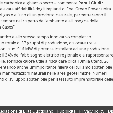
ide carbonica e ghiaccio secco – commenta
Raoul Giudici,
L’elevata affidabilità degli impianti di Enel Green Power unita
el gas e all’uso di un prodotto naturale, permetteranno il
a sempre nel rispetto dell’ambiente e all’insegna della
n Gases”.
ù antico e allo stesso tempo innovativo complesso
n totale di 37 gruppi di produzione, dislocate tra le
 con i suoi 916 MW di potenza installata ed una produzione
re il 34% del fabbisogno elettrico regionale e a rappresentar
e, fornisce calore utile a riscaldare circa 13mila utenti, 26
limentando anche un’importante filiera del turismo sostenibile
 e manifestazioni naturali nelle aree geotermiche. Numeri
ti di sviluppo sostenibile per il tessuto imprenditoriale dell
Redazione di Blitz Quotidiano
Pubblicità
Privacy policy
Di