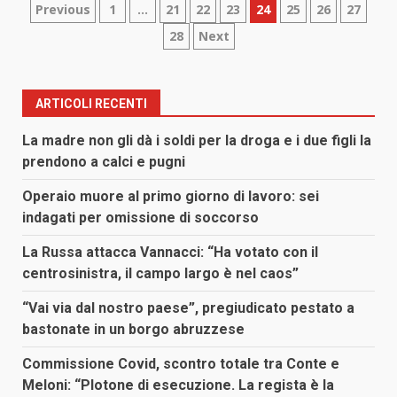
Paginazione
Previous
1
…
21
22
23
24
25
26
27
28
Next
degli
articoli
ARTICOLI RECENTI
La madre non gli dà i soldi per la droga e i due figli la
prendono a calci e pugni
Operaio muore al primo giorno di lavoro: sei
indagati per omissione di soccorso
La Russa attacca Vannacci: “Ha votato con il
centrosinistra, il campo largo è nel caos”
“Vai via dal nostro paese”, pregiudicato pestato a
bastonate in un borgo abruzzese
Commissione Covid, scontro totale tra Conte e
Meloni: “Plotone di esecuzione. La regista è la