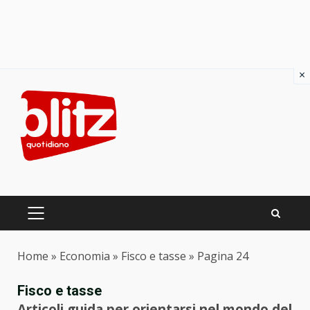
×
Skip
to
content
PRIMARY
MENU
Home
»
Economia
»
Fisco e tasse
»
Pagina 24
Fisco e tasse
Articoli guida per orientarsi nel mondo del