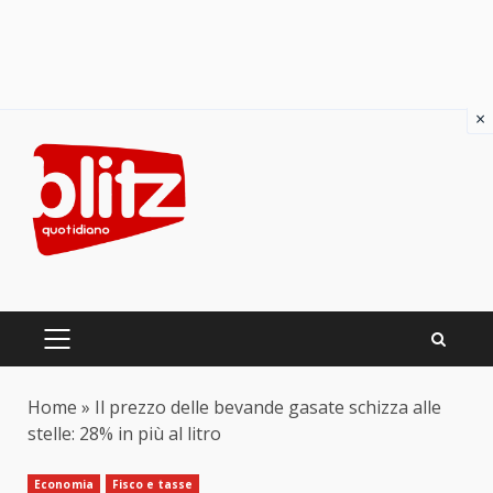
×
Skip
to
content
PRIMARY
MENU
Home
»
Il prezzo delle bevande gasate schizza alle
stelle: 28% in più al litro
Economia
Fisco e tasse