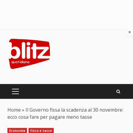
×
Skip
to
content
PRIMARY
MENU
Home
»
Il Governo fissa la scadenza al 30 novembre:
ecco cosa fare per pagare meno tasse
Economia
Fisco e tasse