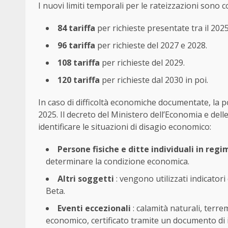
I nuovi limiti temporali per le rateizzazioni sono co
84 tariffa
per richieste presentate tra il 2025 
96 tariffa
per richieste del 2027 e 2028.
108 tariffa
per richieste del 2029.
120 tariffa
per richieste dal 2030 in poi.
In caso di difficoltà economiche documentate, la pos
2025. Il decreto del Ministero dell’Economia e del
identificare le situazioni di disagio economico:
Persone fisiche e ditte individuali in reg
determinare la condizione economica.
Altri soggetti
: vengono utilizzati indicatori d
Beta.
Eventi eccezionali
: calamità naturali, terre
economico, certificato tramite un documento di i