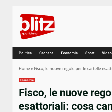
Skip
to
content
Politica
Cronaca
Economia
Sport
Video
Home
»
Fisco, le nuove regole per le cartelle esa
Economia
Fisco, le nuove regol
esattoriali: cosa c