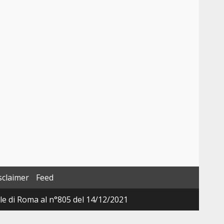
sclaimer
Feed
ale di Roma al n°805 del 14/12/2021