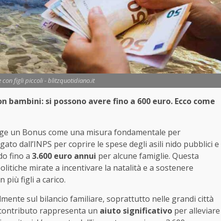
con figli piccoli - blitzquotidiano.it
on bambini: si possono avere fino a 600 euro. Ecco come
emerge un Bonus come una misura fondamentale per
to dall’INPS per coprire le spese degli asili nido pubblici e
do fino a
3.600 euro annui
per alcune famiglie. Questa
politiche mirate a incentivare la natalità e a sostenere
più figli a carico.
nte sul bilancio familiare, soprattutto nelle grandi città
o contributo rappresenta un
aiuto significativo
per alleviare