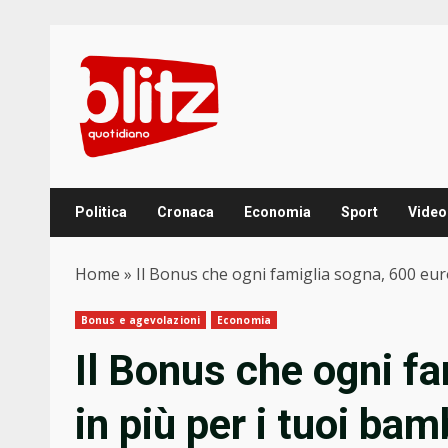
Skip
to
content
Politica
Cronaca
Economia
Sport
Video
Home
»
Il Bonus che ogni famiglia sogna, 600 euro 
Bonus e agevolazioni
Economia
Il Bonus che ogni f
in più per i tuoi bam