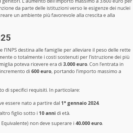
dei genitori. L’aumento dell’importo massimo a 3.600 euro per
enzione da parte delle istituzioni verso le esigenze dei nuclei
creare un ambiente più favorevole alla crescita e alla
025
’INPS destina alle famiglie per alleviare il peso delle rette
ente o totalmente i costi sostenuti per l’istruzione dei più
amiglia poteva ricevere era di
3.000 euro
. Con l’entrata in
n incremento di
600 euro
, portando l’importo massimo a
di specifici requisiti. In particolare:
eve essere nato a partire dal
1° gennaio 2024
.
tro figlio sotto i
10 anni
di età.
a Equivalente) non deve superare i
40.000 euro
.