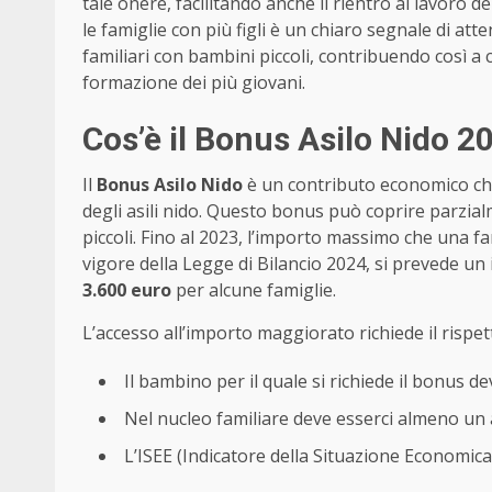
tale onere, facilitando anche il rientro al lavoro 
le famiglie con più figli è un chiaro segnale di att
familiari con bambini piccoli, contribuendo così a 
formazione dei più giovani.
Cos’è il Bonus Asilo Nido 2
Il
Bonus Asilo Nido
è un contributo economico che l
degli asili nido. Questo bonus può coprire parzialm
piccoli. Fino al 2023, l’importo massimo che una f
vigore della Legge di Bilancio 2024, si prevede u
3.600 euro
per alcune famiglie.
L’accesso all’importo maggiorato richiede il rispetto 
Il bambino per il quale si richiede il bonus d
Nel nucleo familiare deve esserci almeno un al
L’ISEE (Indicatore della Situazione Economic