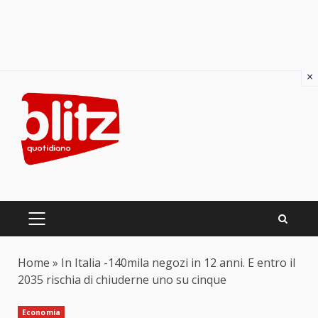
×
Skip
to
content
PRIMARY
MENU
Home
»
In Italia -140mila negozi in 12 anni. E entro il
2035 rischia di chiuderne uno su cinque
Economia