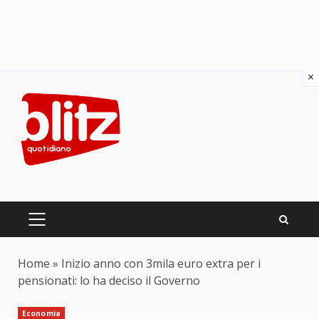
×
Skip
to
content
PRIMARY
MENU
Home
»
Inizio anno con 3mila euro extra per i
pensionati: lo ha deciso il Governo
Economia