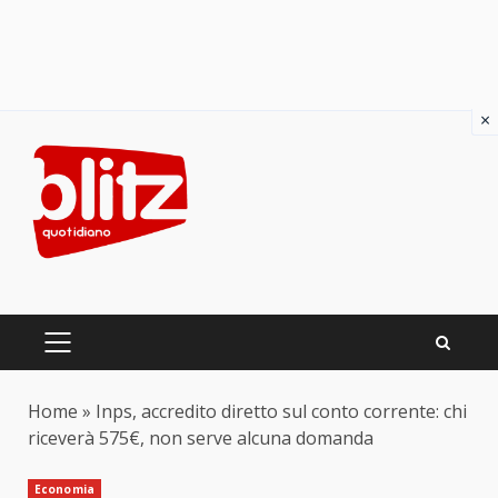
×
Skip
to
content
PRIMARY
MENU
Home
»
Inps, accredito diretto sul conto corrente: chi
riceverà 575€, non serve alcuna domanda
Economia