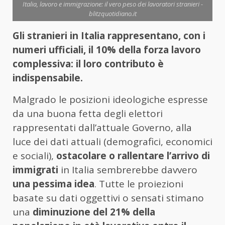
Italia, lavoro e immigrazione: il vero peso dei lavoratori stranieri -
blitzquotidiano.it
Gli stranieri in Italia rappresentano, con i
numeri ufficiali, il 10% della forza lavoro
complessiva: il loro contributo è
indispensabile.
Malgrado le posizioni ideologiche espresse
da una buona fetta degli elettori
rappresentati dall’attuale Governo, alla
luce dei dati attuali (demografici, economici
e sociali),
ostacolare o rallentare l’arrivo di
immigrati
in Italia sembrerebbe davvero
una pessima idea
. Tutte le proiezioni
basate su dati oggettivi o sensati stimano
una
diminuzione del 21% della