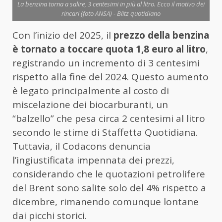
La benzina torna a salire, 3 centesimi in più al litro. Ecco il motivo dei
rincari (foto ANSA) - Blitz quotidiano
Con l’inizio del 2025, il
prezzo della benzina
è tornato a toccare quota 1,8 euro al litro
,
registrando un incremento di 3 centesimi
rispetto alla fine del 2024. Questo aumento
è legato principalmente al costo di
miscelazione dei biocarburanti, un
“balzello” che pesa circa 2 centesimi al litro
secondo le stime di Staffetta Quotidiana.
Tuttavia, il Codacons denuncia
l’ingiustificata impennata dei prezzi,
considerando che le quotazioni petrolifere
del Brent sono salite solo del 4% rispetto a
dicembre, rimanendo comunque lontane
dai picchi storici.