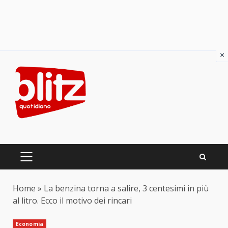
×
Skip
to
content
PRIMARY
MENU
Home
»
La benzina torna a salire, 3 centesimi in più
al litro. Ecco il motivo dei rincari
Economia