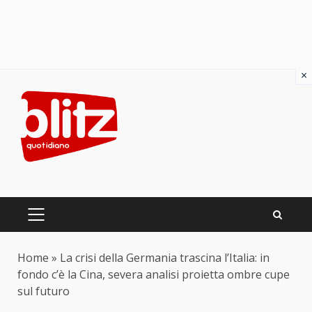
×
Skip
to
content
PRIMARY
MENU
Home
»
La crisi della Germania trascina l’Italia: in
fondo c’è la Cina, severa analisi proietta ombre cupe
sul futuro