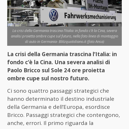
La crisi della Germania trascina l’Italia: in fondo c’è la Cina, severa
analisi proietta ombre cupe sul futuro, nella foto linea di montaggio
di auto in Germania- Blitzquotidiano.it (foto Ansa)
La crisi della Germania trascina l’Italia: in
fondo c’è la Cina. Una severa analisi di
Paolo Bricco sul Sole 24 ore proietta
ombre cupe sul nostro futuro.
Ci sono quattro passaggi strategici che
hanno determinato il destino industriale
della Germania e dell’Europa, esordisce
Bricco. Passaggi strategici che contengono,
anche, errori. Il primo riguarda la