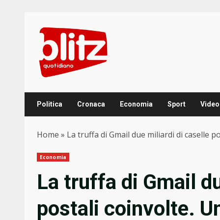
Skip
to
content
Politica
Cronaca
Economia
Sport
Video
Home
»
La truffa di Gmail due miliardi di caselle p
Economia
La truffa di Gmail du
postali coinvolte. Un