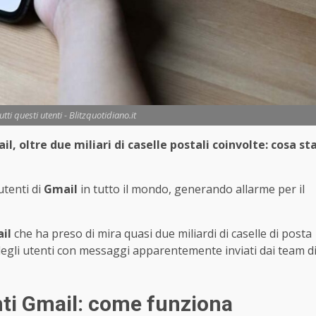
tti questi utenti - Blitzquotidiano.it
il, oltre due miliari di caselle postali coinvolte: cosa st
utenti di
Gmail
in tutto il mondo, generando allarme per il
ail
che ha preso di mira quasi due miliardi di caselle di posta
 degli utenti con messaggi apparentemente inviati dai team d
enti Gmail: come funziona