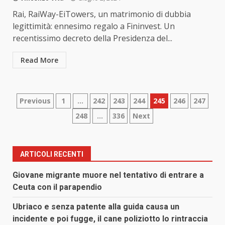
Rai, RaiWay-EiTowers, un matrimonio di dubbia
legittimità: ennesimo regalo a Fininvest. Un
recentissimo decreto della Presidenza del...
Read More
Paginazione
Previous
1
…
242
243
244
245
246
247
248
…
336
Next
degli
articoli
ARTICOLI RECENTI
Giovane migrante muore nel tentativo di entrare a
Ceuta con il parapendio
Ubriaco e senza patente alla guida causa un
incidente e poi fugge, il cane poliziotto lo rintraccia