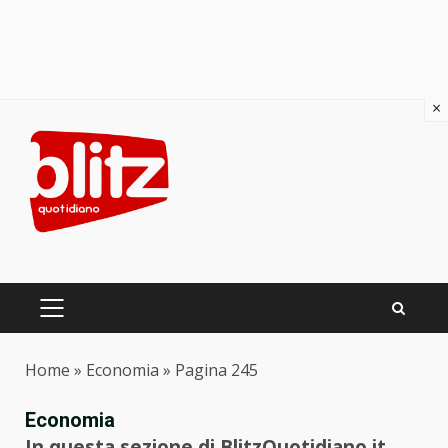
×
Skip
to
content
PRIMARY
MENU
Home
»
Economia
»
Pagina 245
Economia
In questa sezione di BlitzQuotidiano.it