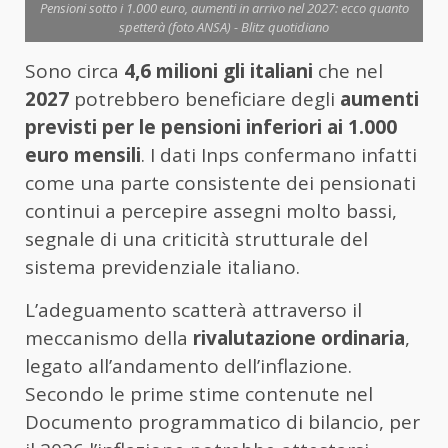
Pensioni sotto i 1.000 euro, aumenti in arrivo nel 2027: ecco quanto
spetterà (foto ANSA) - Blitz quotidiano
Sono circa
4,6 milioni gli italiani
che nel
2027
potrebbero beneficiare degli
aumenti
previsti per le pensioni inferiori ai 1.000
euro mensili
. I dati Inps confermano infatti
come una parte consistente dei pensionati
continui a percepire assegni molto bassi,
segnale di una criticità strutturale del
sistema previdenziale italiano.
L’adeguamento scatterà attraverso il
meccanismo della
rivalutazione ordinaria
,
legato all’andamento dell’inflazione.
Secondo le prime stime contenute nel
Documento programmatico di bilancio, per