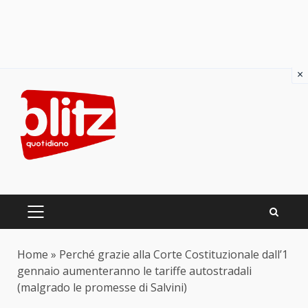
×
Skip
to
content
PRIMARY
MENU
Home
»
Perché grazie alla Corte Costituzionale dall’1
gennaio aumenteranno le tariffe autostradali
(malgrado le promesse di Salvini)