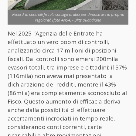
Record di controlli fiscali: consigli pratici per dimostrare la propria
regolarità (foto ANSA) - Blitz quotidiano
Nel 2025 l’Agenzia delle Entrate ha
effettuato un vero boom di controlli,
analizzando circa 17 milioni di posizioni
fiscali. Dai controlli sono emersi 200mila
evasori totali, tra imprese e cittadini: il 57%
(116mila) non aveva mai presentato la
dichiarazione dei redditi, mentre il 43%
(86mila) era completamente sconosciuto al
Fisco. Questo aumento di efficacia deriva
anche dalla possibilità di effettuare
accertamenti incrociati in tempo reale,
considerando conti correnti, carte
ricaricabili e altre movimentazioni