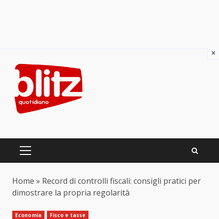
×
Skip
to
content
PRIMARY
MENU
Home
»
Record di controlli fiscali: consigli pratici per
dimostrare la propria regolarità
Economia
Fisco e tasse