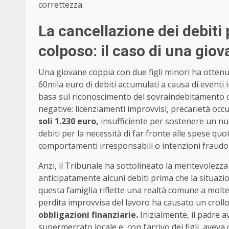
correttezza.
La cancellazione dei debit
colposo: il caso di una gio
Una giovane coppia con due figli minori ha ottenut
60mila euro di debiti accumulati a causa di eventi 
basa sul riconoscimento del sovraindebitamento co
negative: licenziamenti improvvisi, precarietà occ
soli 1.230 euro,
insufficiente per sostenere un nu
debiti per la necessità di far fronte alle spese quo
comportamenti irresponsabili o intenzioni fraudo
Anzi, il Tribunale ha sottolineato la meritevolezza
anticipatamente alcuni debiti prima che la situazio
questa famiglia riflette una realtà comune a molte f
perdita improvvisa del lavoro ha causato un crollo
obbligazioni finanziarie.
Inizialmente, il padre 
supermercato locale e, con l’arrivo dei figli, avev