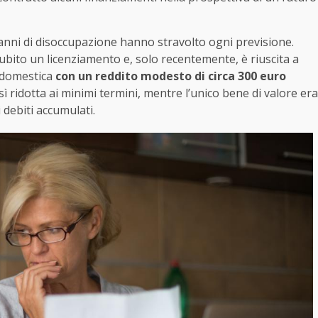
i anni di disoccupazione hanno stravolto ogni previsione.
subito un licenziamento e, solo recentemente, è riuscita a
e domestica
con un reddito modesto di circa 300 euro
ì ridotta ai minimi termini, mentre l’unico bene di valore era
 debiti accumulati.