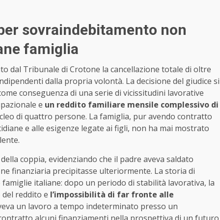
i per sovraindebitamento non
vane famiglia
o dal Tribunale di Crotone la cancellazione totale di oltre
indipendenti dalla propria volontà. La decisione del giudice si
me conseguenza di una serie di vicissitudini lavorative
upazionale e
un reddito familiare mensile complessivo di
cleo di quattro persone. La famiglia, pur avendo contratto
tidiane e alle esigenze legate ai figli, non ha mai mostrato
lente.
 della coppia, evidenziando che il padre aveva saldato
ne finanziaria precipitasse ulteriormente. La storia di
amiglie italiane: dopo un periodo di stabilità lavorativa, la
 del reddito e
l’impossibilità di far fronte alle
aveva un lavoro a tempo indeterminato presso un
a contratto alcuni finanziamenti nella prospettiva di un futuro