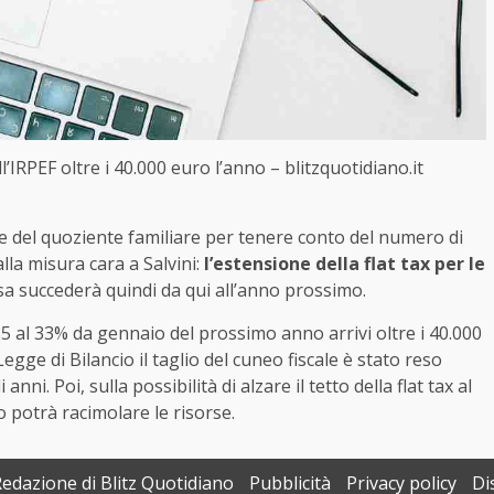
ll’IRPEF oltre i 40.000 euro l’anno – blitzquotidiano.it
e del quoziente familiare per tenere conto del numero di
alla misura cara a Salvini:
l’estensione della flat tax per le
sa succederà quindi da qui all’anno prossimo.
 35 al 33% da gennaio del prossimo anno arrivi oltre i 40.000
Legge di Bilancio il taglio del cuneo fiscale è stato reso
nni. Poi, sulla possibilità di alzare il tetto della flat tax al
o potrà racimolare le risorse.
Redazione di Blitz Quotidiano
Pubblicità
Privacy policy
Di