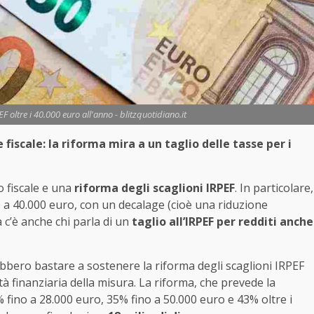
RPEF oltre i 40.000 euro all'anno - blitzquotidiano.it
 fiscale: la riforma mira a un taglio delle tasse per i
 fiscale e una
riforma degli scaglioni IRPEF
. In particolare,
ino a 40.000 euro, con un decalage (cioè una riduzione
a c’è anche chi parla di un
taglio all’IRPEF per redditi anche
ebbero bastare a sostenere la riforma degli scaglioni IRPEF
tà finanziaria della misura. La riforma, che prevede la
 fino a 28.000 euro, 35% fino a 50.000 euro e 43% oltre i