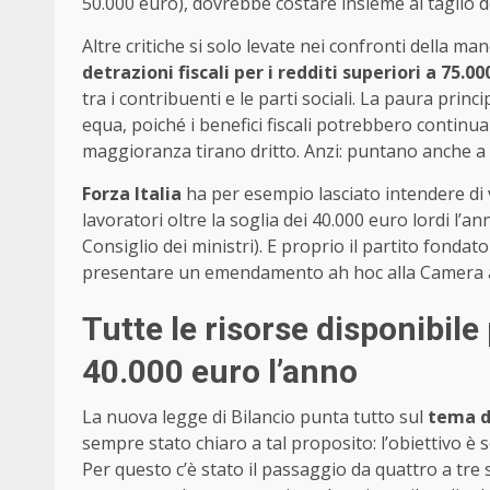
50.000 euro), dovrebbe costare insieme al taglio d
Altre critiche si solo levate nei confronti della ma
detrazioni fiscali per i redditi superiori a 75.0
tra i contribuenti e le parti sociali. La paura pri
equa, poiché i benefici fiscali potrebbero continuar
maggioranza tirano dritto. Anzi: puntano anche a r
Forza Italia
ha per esempio lasciato intendere di vo
lavoratori oltre la soglia dei 40.000 euro lordi l’
Consiglio dei ministri). E proprio il partito fonda
presentare un emendamento ah hoc alla Camera 
Tutte le risorse disponibile p
40.000 euro l’anno
La nuova legge di Bilancio punta tutto sul
tema de
sempre stato chiaro a tal proposito: l’obiettivo è s
Per questo c’è stato il passaggio da quattro a tre 