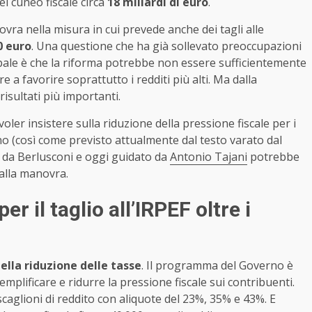
el cuneo fiscale circa
18 miliardi di euro
.
novra nella misura in cui prevede anche dei tagli alle
00 euro
. Una questione che ha già sollevato preoccupazioni
ncipale è che la riforma potrebbe non essere sufficientemente
e a favorire soprattutto i redditi più alti. Ma dalla
isultati più importanti.
ler insistere sulla riduzione della pressione fiscale per i
anno (così come previsto attualmente dal testo varato dal
to da Berlusconi e oggi guidato da
Antonio Tajani
potrebbe
alla manovra.
er il taglio all’IRPEF oltre i
lla riduzione delle tasse
. Il programma del Governo è
emplificare e ridurre la pressione fiscale sui contribuenti.
scaglioni di reddito con aliquote del 23%, 35% e 43%. E