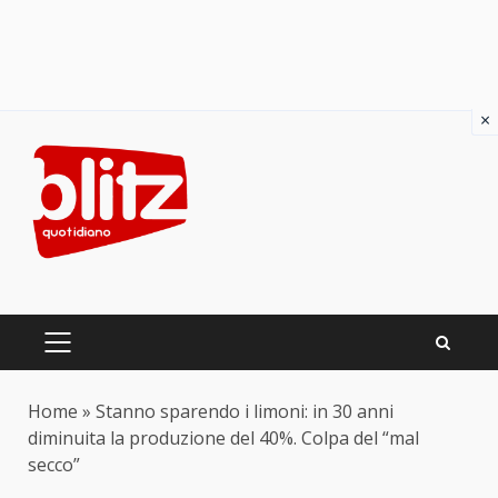
×
Skip
to
content
PRIMARY
MENU
Home
»
Stanno sparendo i limoni: in 30 anni
diminuita la produzione del 40%. Colpa del “mal
secco”