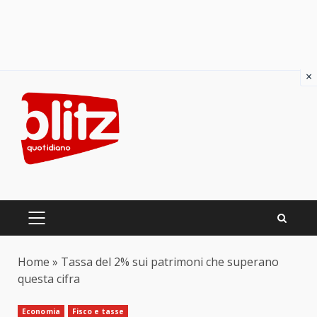
×
Skip
to
content
PRIMARY
MENU
Home
»
Tassa del 2% sui patrimoni che superano
questa cifra
Economia
Fisco e tasse