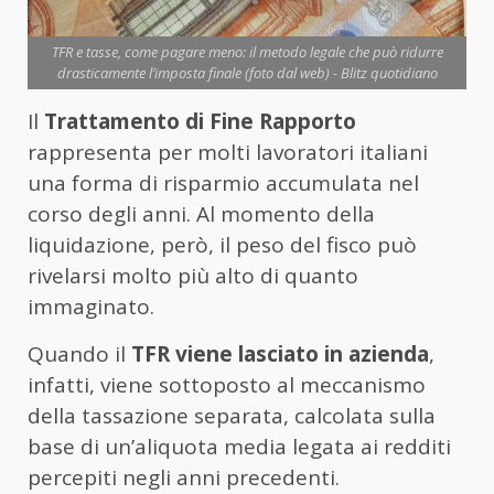
TFR e tasse, come pagare meno: il metodo legale che può ridurre
drasticamente l’imposta finale (foto dal web) - Blitz quotidiano
Il
Trattamento di Fine Rapporto
rappresenta per molti lavoratori italiani
una forma di risparmio accumulata nel
corso degli anni. Al momento della
liquidazione, però, il peso del fisco può
rivelarsi molto più alto di quanto
immaginato.
Quando il
TFR viene lasciato in azienda
,
infatti, viene sottoposto al meccanismo
della tassazione separata, calcolata sulla
base di un’aliquota media legata ai redditi
percepiti negli anni precedenti.