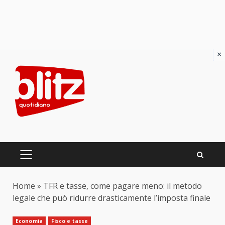
×
Skip
to
content
PRIMARY
MENU
Home
»
TFR e tasse, come pagare meno: il metodo
legale che può ridurre drasticamente l’imposta finale
Economia
Fisco e tasse