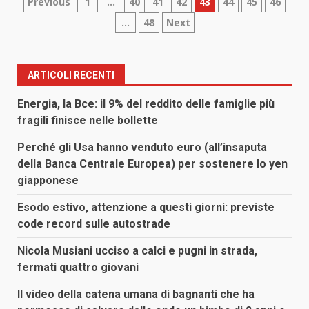
Paginazione
Previous
1
…
40
41
42
43
44
45
46
…
48
Next
degli
articoli
ARTICOLI RECENTI
Energia, la Bce: il 9% del reddito delle famiglie più
fragili finisce nelle bollette
Perché gli Usa hanno venduto euro (all’insaputa
della Banca Centrale Europea) per sostenere lo yen
giapponese
Esodo estivo, attenzione a questi giorni: previste
code record sulle autostrade
Nicola Musiani ucciso a calci e pugni in strada,
fermati quattro giovani
Il video della catena umana di bagnanti che ha