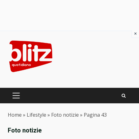
×
Skip
to
content
PRIMARY
MENU
Home
»
Lifestyle
»
Foto notizie
»
Pagina 43
Foto notizie