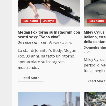
Foto notizie
Lifestyle
Foto notizie
Megan Fox torna su Instagram con
Miley Cyrus e
scatti sexy: “Sono viva”
italiano, cos
della canta
Francesca Ripoli
Marzo 4, 2026
Amedeo Vin
La star di Jennifer’s Body, Megan
2026
Fox, 39 anni, ha fatto un ritorno
Miley Cyrus,
spettacolare su Instagram
periodi di va
mostrando...
Italia, negli u
Read More
Read More