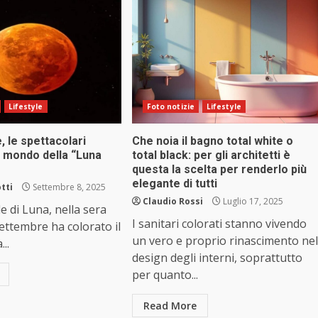
Lifestyle
Foto notizie
Lifestyle
e, le spettacolari
Che noia il bagno total white o
l mondo della “Luna
total black: per gli architetti è
questa la scelta per renderlo più
elegante di tutti
tti
Settembre 8, 2025
Claudio Rossi
Luglio 17, 2025
ale di Luna, nella sera
I sanitari colorati stanno vivendo
8 settembre ha colorato il
un vero e proprio rinascimento nel
...
design degli interni, soprattutto
per quanto...
Read More