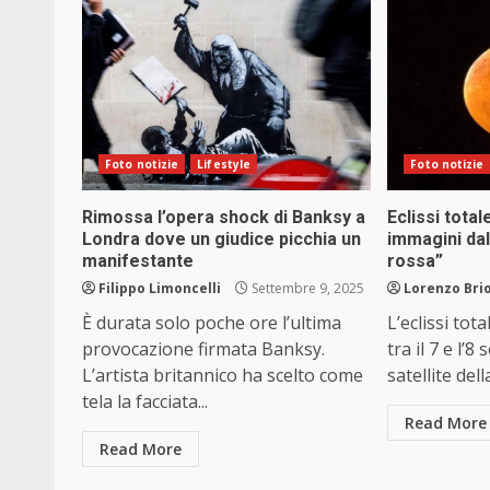
Foto notizie
Lifestyle
Foto notizie
Rimossa l’opera shock di Banksy a
Eclissi total
Londra dove un giudice picchia un
immagini da
manifestante
rossa”
Filippo Limoncelli
Settembre 9, 2025
Lorenzo Brio
È durata solo poche ore l’ultima
L’eclissi tot
provocazione firmata Banksy.
tra il 7 e l’
L’artista britannico ha scelto come
satellite della
tela la facciata...
Read More
Read More