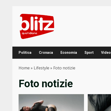
Skip
to
content
Politica
Cronaca
Economia
Sport
Video
Home
»
Lifestyle
»
Foto notizie
Foto notizie