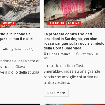
Lifestyle
Foto notizie
Lifestyle
cuola in Indonesia,
La protesta contro i soldati
azzini morti e altri
israeliani in Sardegna, vernice
rosso sangue sulla roccia simbolo
della Costa Smeralda
ncelli
Settembre 30,
Filippo Limoncelli
Settembre 10,
2025
ndonesia, nella città di
La storica scritta «Costa
vincia di Giava
Smeralda», incisa su una grande
ve il crollo della scuola
roccia che accoglie chi arriva nel
tratto costiero...
Read More