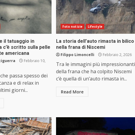
Foto notizie
Lifestyle
 il tatuaggio in
La storia dell’auto rimasta in bilico
a c’è scritto sulla pelle
nella frana di Niscemi
nte americana
Filippo Limoncelli
Febbraio 2, 2026
ciguerra
Febbraio 10,
Tra le immagini più impressionanti
della frana che ha colpito Niscemi
 che passa spesso dei
c’è quella di un’auto rimasta in...
canza e di relax in
ltimi giorni...
Read More