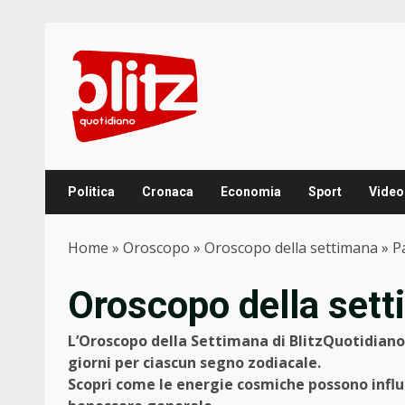
Skip
to
content
Politica
Cronaca
Economia
Sport
Video
Home
»
Oroscopo
»
Oroscopo della settimana
»
P
Oroscopo della set
L’Oroscopo della Settimana di BlitzQuotidiano
giorni per ciascun segno zodiacale.
Scopri come le energie cosmiche possono influen