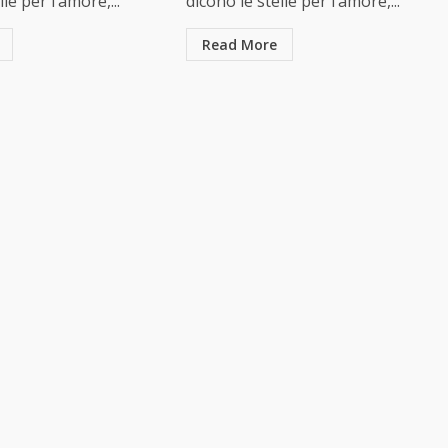
lle per l’amore,...
dicono le stelle per l’amore,...
Read More