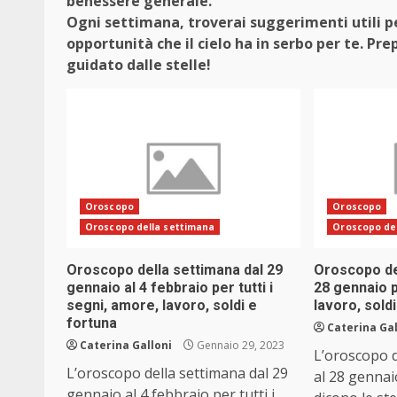
benessere generale.
Ogni settimana, troverai suggerimenti utili per
opportunità che il cielo ha in serbo per te. Pre
guidato dalle stelle!
Oroscopo
Oroscopo
Oroscopo della settimana
Oroscopo de
Oroscopo della settimana dal 29
Oroscopo del
gennaio al 4 febbraio per tutti i
28 gennaio p
segni, amore, lavoro, soldi e
lavoro, sold
fortuna
Caterina Gal
Caterina Galloni
Gennaio 29, 2023
L’oroscopo d
L’oroscopo della settimana dal 29
al 28 gennaio
gennaio al 4 febbraio per tutti i