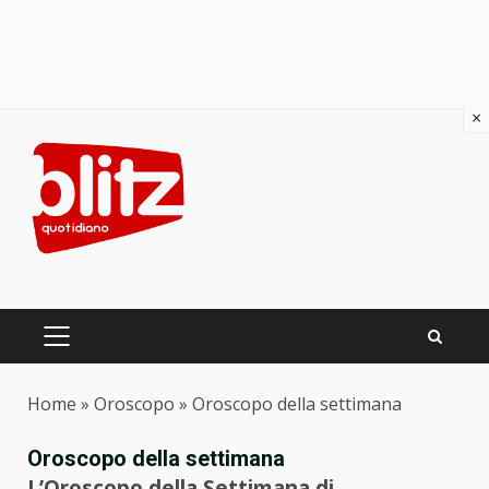
×
Skip
to
content
PRIMARY
MENU
Home
»
Oroscopo
»
Oroscopo della settimana
Oroscopo della settimana
L’Oroscopo della Settimana di