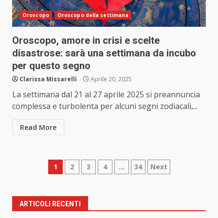
Oroscopo
Oroscopo della settimana
Oroscopo, amore in crisi e scelte
disastrose: sarà una settimana da incubo
per questo segno
Clarissa Missarelli
Aprile 20, 2025
La settimana dal 21 al 27 aprile 2025 si preannuncia
complessa e turbolenta per alcuni segni zodiacali,...
Read More
Paginazione
1
2
3
4
…
34
Next
degli
articoli
ARTICOLI RECENTI