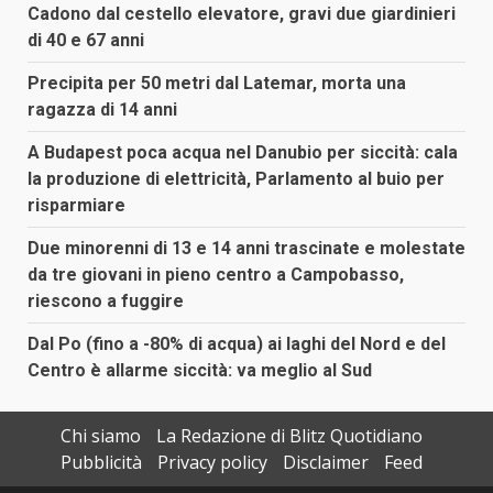
Cadono dal cestello elevatore, gravi due giardinieri
di 40 e 67 anni
Precipita per 50 metri dal Latemar, morta una
ragazza di 14 anni
A Budapest poca acqua nel Danubio per siccità: cala
la produzione di elettricità, Parlamento al buio per
risparmiare
Due minorenni di 13 e 14 anni trascinate e molestate
da tre giovani in pieno centro a Campobasso,
riescono a fuggire
Dal Po (fino a -80% di acqua) ai laghi del Nord e del
Centro è allarme siccità: va meglio al Sud
Chi siamo
La Redazione di Blitz Quotidiano
Pubblicità
Privacy policy
Disclaimer
Feed