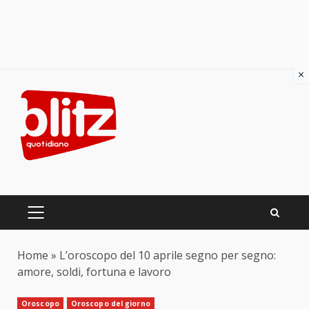
×
Skip
to
content
PRIMARY
MENU
Home
»
L’oroscopo del 10 aprile segno per segno:
amore, soldi, fortuna e lavoro
Oroscopo
Oroscopo del giorno