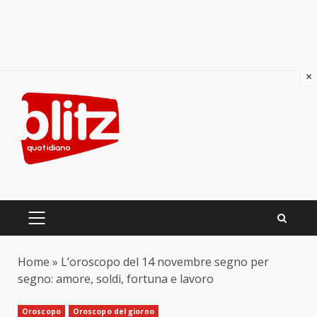
×
Skip
to
content
PRIMARY
MENU
Home
»
L’oroscopo del 14 novembre segno per
segno: amore, soldi, fortuna e lavoro
Oroscopo
Oroscopo del giorno