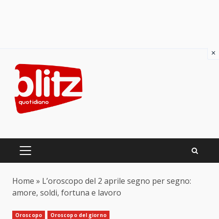
×
Skip
to
content
PRIMARY
MENU
Home
»
L’oroscopo del 2 aprile segno per segno:
amore, soldi, fortuna e lavoro
Oroscopo
Oroscopo del giorno